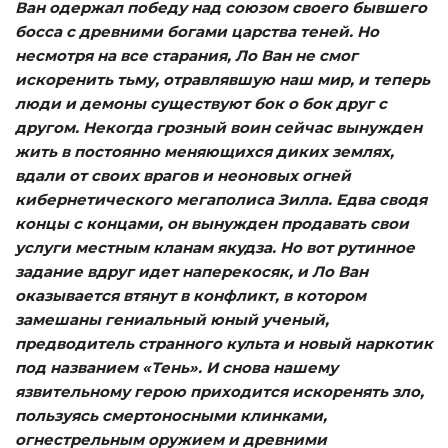
Ван одержал победу над союзом своего бывшего
босса с древними богами царства теней. Но
несмотря на все старания, Ло Ван не смог
искоренить тьму, отравлявшую наш мир, и теперь
люди и демоны существуют бок о бок друг с
другом. Некогда грозный воин сейчас вынужден
жить в постоянно меняющихся диких землях,
вдали от своих врагов и неоновых огней
кибернетического мегаполиса Зилла. Едва сводя
концы с концами, он вынужден продавать свои
услуги местным кланам якудза. Но вот рутинное
задание вдруг идет наперекосяк, и Ло Ван
оказывается втянут в конфликт, в котором
замешаны гениальный юный ученый,
предводитель странного культа и новый наркотик
под названием «Тень». И снова нашему
язвительному герою приходится искоренять зло,
пользуясь смертоносными клинками,
огнестрельным оружием и древними