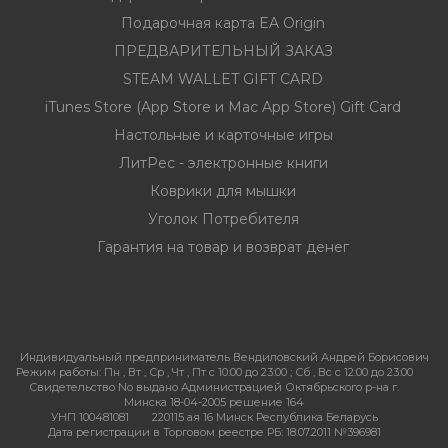
Подарочная карта EA Origin
ПРЕДВАРИТЕЛЬНЫЙ ЗАКАЗ
STEAM WALLET GIFT CARD
iTunes Store (App Store и Mac App Store) Gift Card
Настольные и карточные игры
ЛитРес - электронные книги
Коврики для мышки
Уголок Потребителя
Гарантия на товар и возврат денег
Индивидуальный предприниматель Вендиловский Андрей Борисович
Режим работы:
Пн , Вт , Ср , Чт , Пт c 10:00 до 23:00 ; Сб , Вс c 12:00 до 23:00
Свидетельство No выдано Администрацией Октябрьского р-на г.
Минска 18-04-2005 решение 164
УНП 100481081
220115 ая 16 Минск Республика Беларусь
Дата регистрации в Торговом реестре РБ: 18.07.2011 №396981