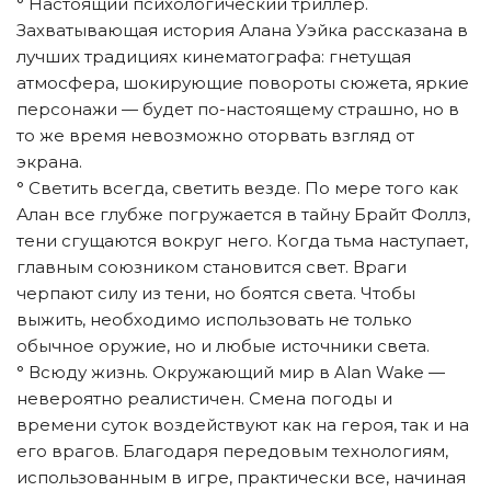
° Настоящий психологический триллер.
Захватывающая история Алана Уэйка рассказана в
лучших традициях кинематографа: гнетущая
атмосфера, шокирующие повороты сюжета, яркие
персонажи — будет по-настоящему страшно, но в
то же время невозможно оторвать взгляд от
экрана.
° Светить всегда, светить везде. По мере того как
Алан все глубже погружается в тайну Брайт Фоллз,
тени сгущаются вокруг него. Когда тьма наступает,
главным союзником становится свет. Враги
черпают силу из тени, но боятся света. Чтобы
выжить, необходимо использовать не только
обычное оружие, но и любые источники света.
° Всюду жизнь. Окружающий мир в Alan Wake —
невероятно реалистичен. Смена погоды и
времени суток воздействуют как на героя, так и на
его врагов. Благодаря передовым технологиям,
использованным в игре, практически все, начиная