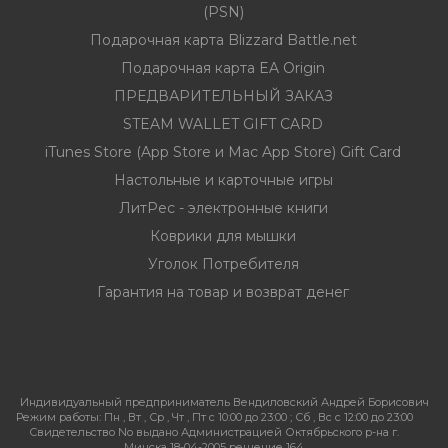
(PSN)
Подарочная карта Blizzard Battle.net
Подарочная карта EA Origin
ПРЕДВАРИТЕЛЬНЫЙ ЗАКАЗ
STEAM WALLET GIFT CARD
iTunes Store (App Store и Mac App Store) Gift Card
Настольные и карточные игры
ЛитРес - электронные книги
Коврики для мышки
Уголок Потребителя
Гарантия на товар и возврат денег
Индивидуальный предприниматель Вендиловский Андрей Борисович
Режим работы:
Пн , Вт , Ср , Чт , Пт c 10:00 до 23:00 ; Сб , Вс c 12:00 до 23:00
Свидетельство No выдано Администрацией Октябрьского р-на г.
Минска 18-04-2005 решение 164