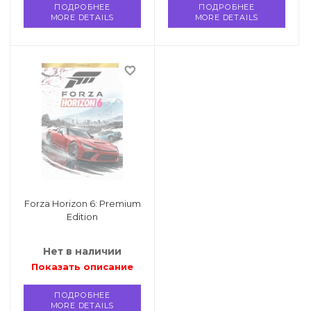
ПОДРОБНЕЕ
ПОДРОБНЕЕ
MORE DETAILS
MORE DETAILS
favorite_border
Forza Horizon 6: Premium
Edition
Нет в наличии
Показать описание
ПОДРОБНЕЕ
MORE DETAILS