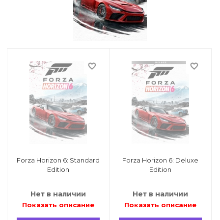
точные игры
ные книги
и
favorite_border
favorite_border
еля
 и возврат
Forza Horizon 6: Standard
Forza Horizon 6: Deluxe
Edition
Edition
Нет в наличии
Нет в наличии
Показать описание
Показать описание