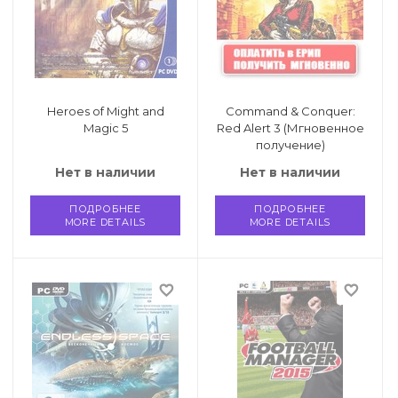
точные игры
ные книги
и
Heroes of Might and
Command & Conquer:
еля
Magic 5
Red Alert 3 (Мгновенное
получение)
 и возврат
Нет в наличии
Нет в наличии
ПОДРОБНЕЕ
ПОДРОБНЕЕ
MORE DETAILS
MORE DETAILS
favorite_border
favorite_border