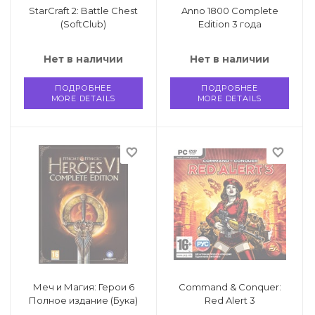
StarCraft 2: Battle Chest
Anno 1800 Complete
(SoftClub)
Edition 3 года
Нет в наличии
Нет в наличии
ПОДРОБНЕЕ
ПОДРОБНЕЕ
MORE DETAILS
MORE DETAILS
favorite_border
favorite_border
Меч и Магия: Герои 6
Command & Conquer:
Полное издание (Бука)
Red Alert 3