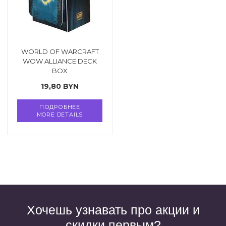
точные игры
ные книги
и
WORLD OF WARCRAFT
WOW ALLIANCE DECK
еля
BOX
19,80
BYN
 и возврат
ПОДРОБНЕЕ
MORE DETAILS
Хочешь узнавать про акции и
скидки первым?