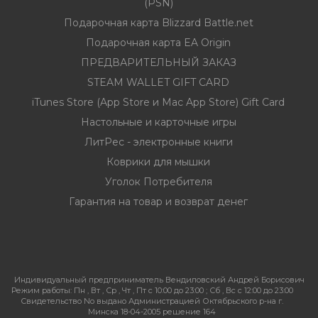
(PSN)
Подарочная карта Blizzard Battle.net
Подарочная карта EA Origin
ПРЕДВАРИТЕЛЬНЫЙ ЗАКАЗ
STEAM WALLET GIFT CARD
iTunes Store (App Store и Mac App Store) Gift Card
Настольные и карточные игры
ЛитРес - электронные книги
Коврики для мышки
Уголок Потребителя
Гарантия на товар и возврат денег
Индивидуальный предприниматель Вендиловский Андрей Борисович
Режим работы:
Пн , Вт , Ср , Чт , Пт c 10:00 до 23:00 ; Сб , Вс c 12:00 до 23:00
Свидетельство No выдано Администрацией Октябрьского р-на г.
Минска 18-04-2005 решение 164