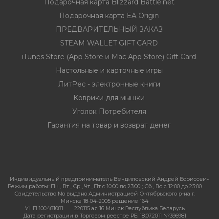
Подарочная карта Blizzard Battle.net
Подарочная карта EA Origin
ПРЕДВАРИТЕЛЬНЫЙ ЗАКАЗ
STEAM WALLET GIFT CARD
iTunes Store (App Store и Mac App Store) Gift Card
Настольные и карточные игры
ЛитРес - электронные книги
Коврики для мышки
Уголок Потребителя
Гарантия на товар и возврат денег
Индивидуальный предприниматель Вендиловский Андрей Борисович
Режим работы:
Пн , Вт , Ср , Чт , Пт c 10:00 до 23:00 ; Сб , Вс c 12:00 до 23:00
Свидетельство No выдано Администрацией Октябрьского р-на г.
Минска 18-04-2005 решение 164
УНП 100481081
220115 ая 16 Минск Республика Беларусь
Дата регистрации в Торговом реестре РБ: 18.07.2011 №396981