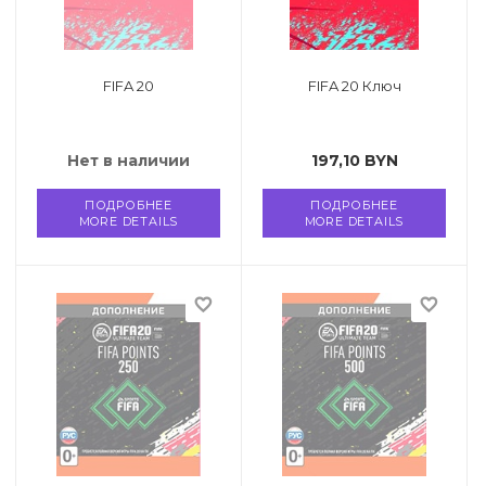
точные игры
ные книги
FIFA 20
FIFA 20 Ключ
и
еля
Нет в наличии
197,10
BYN
 и возврат
ПОДРОБНЕЕ
ПОДРОБНЕЕ
MORE DETAILS
MORE DETAILS
favorite_border
favorite_border