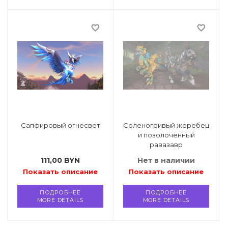
favorite_border
favorite_border
Сапфировый огнесвет
Соленогривый жеребец
и позолоченный
равазавр
111,00
BYN
Нет в наличии
Показать описание
Показать описание
ПОДРОБНЕЕ
ПОДРОБНЕЕ
MORE DETAILS
MORE DETAILS