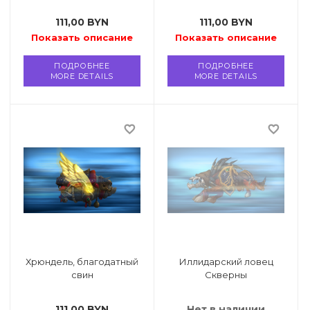
111,00
BYN
111,00
BYN
Показать описание
Показать описание
ПОДРОБНЕЕ
ПОДРОБНЕЕ
MORE DETAILS
MORE DETAILS
favorite_border
favorite_border
Хрюндель, благодатный
Иллидарский ловец
свин
Скверны
111,00
BYN
Нет в наличии