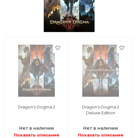
точные игры
ные книги
и
еля
favorite_border
favorite_border
 и возврат
Dragon's Dogma 2
Dragon's Dogma 2
Deluxe Edition
Нет в наличии
Нет в наличии
Показать описание
Показать описание