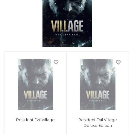
точные игры
ные книги
и
еля
 и возврат
favorite_border
favorite_border
Resident Evil Village
Resident Evil Village
Deluxe Edition