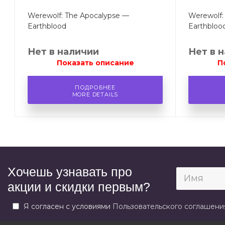
Werewolf: The Apocalypse —
Werewolf:
Earthblood
Earthbloo
Нет в наличии
Нет в 
Показать описание
П
ПОДРОБНЕЕ
MORE DETAILS
Хочешь узнавать про
акции и скидки первым?
Я согласен с условиями
Пользовательского соглашени