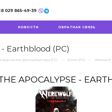
8 029
865-49-39
НОВОСТИ
ОБРАТНАЯ СВЯЗЬ
- Earthblood (PC)
 версии игр для компьютера (PC)
Action (PC)
Werewolf: 
HE APOCALYPSE - EART