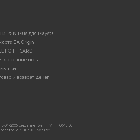
Карты оплаты и PSN Plus для Playstation 5 и 4 и 3 (PSN)
арта EA Origin
ET GIFT CARD
и карточные игры
 мышки
товар и возврат денег
18-04-2005 решение 164
УНП 100481081
еестре РБ: 18.07.2011 №396981