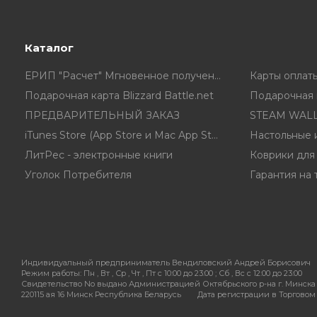
Каталог
ЕРИП "Расчет" Мгновенное получение ключа в чеке
Подарочная карта Blizzard Battle.net
Подарочная к
ПРЕДВАРИТЕЛЬНЫЙ ЗАКАЗ
STEAM WALL
iTunes Store (App Store и Mac App Store) Gift Card
Настольные 
ЛитРес - электронные книги
Коврики для
Уголок Потребителя
Гарантия на 
Индивидуальный предприниматель Вендиловский Андрей Борисович
Режим работы:
Пн , Вт , Ср , Чт , Пт c 10:00 до 23:00 ; Сб , Вс c 12:00 до 23:00
Свидетельство No выдано Администрацией Октябрьского р-на г. Минска 
220115 ая 16 Минск Республика Беларусь
Дата регистрации в Торговом р