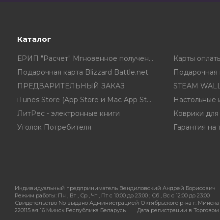
Каталог
ЕРИП "Расчет" Мгновенное получение ключа в чеке
Подарочная карта Blizzard Battle.net
Подарочная к
ПРЕДВАРИТЕЛЬНЫЙ ЗАКАЗ
STEAM WALL
iTunes Store (App Store и Mac App Store) Gift Card
Настольные 
ЛитРес - электронные книги
Коврики для
Уголок Потребителя
Гарантия на 
Индивидуальный предприниматель Вендиловский Андрей Борисович
Режим работы:
Пн , Вт , Ср , Чт , Пт c 10:00 до 23:00 ; Сб , Вс c 12:00 до 23:00
Свидетельство No выдано Администрацией Октябрьского р-на г. Минска 
220115 ая 16 Минск Республика Беларусь
Дата регистрации в Торговом р