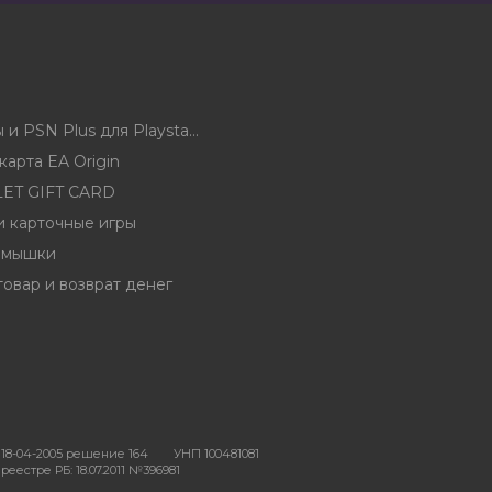
Карты оплаты и PSN Plus для Playstation 5 и 4 и 3 (PSN)
арта EA Origin
ET GIFT CARD
и карточные игры
 мышки
товар и возврат денег
18-04-2005 решение 164
УНП 100481081
еестре РБ: 18.07.2011 №396981