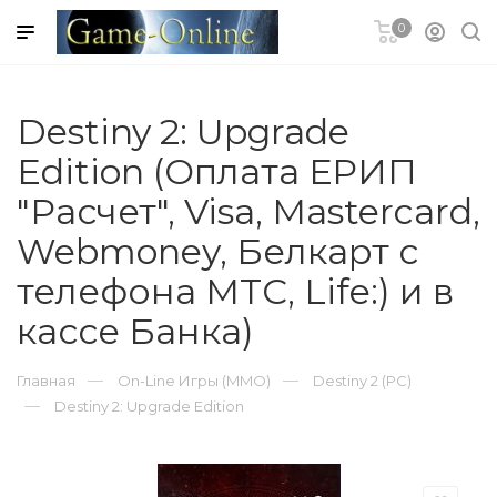
0
гновенное
в чеке
Destiny 2: Upgrade
N Plus для
Edition (Оплата ЕРИП
3 (PSN)
"Расчет", Visa, Mastercard,
Blizzard
Webmoney, Белкарт с
телефона MTC, Life:) и в
EA Origin
кассе Банка)
ЫЙ ЗАКАЗ
Главная
On-Line Игры (MMO)
Destiny 2 (PC)
T CARD
Destiny 2: Upgrade Edition
Store и Mac
d