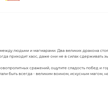
между людьми и магмарами. Два великих дракона стоят
огда приходит хаос, даже они не в силах сдерживать з
кровопролитных сражений, ощутите сладость побед и г
тали быть всегда - великим воином, искусным магом, 