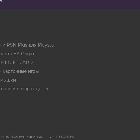
я
Карты оплаты и PSN Plus для Playstation 5 и 4 и 3 (PSN)
арта EA Origin
ET GIFT CARD
и карточные игры
 мышки
товар и возврат денег
18-04-2005 решение 164
УНП 100481081