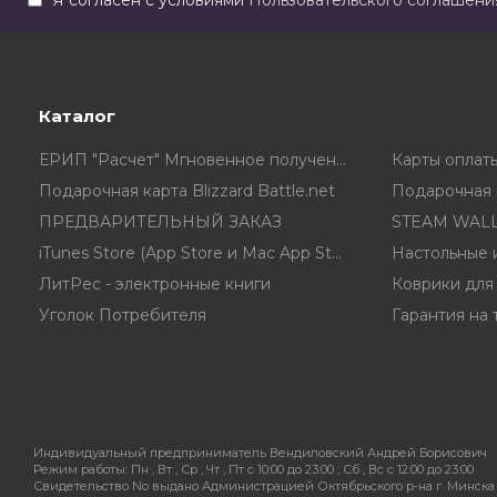
Я согласен с условиями
Пользовательского соглашени
Каталог
ЕРИП "Расчет" Мгновенное получение ключа в чеке
Подарочная карта Blizzard Battle.net
Подарочная к
ПРЕДВАРИТЕЛЬНЫЙ ЗАКАЗ
STEAM WALL
iTunes Store (App Store и Mac App Store) Gift Card
Настольные 
ЛитРес - электронные книги
Коврики для
Уголок Потребителя
Гарантия на 
Индивидуальный предприниматель Вендиловский Андрей Борисович
Режим работы:
Пн , Вт , Ср , Чт , Пт c 10:00 до 23:00 ; Сб , Вс c 12:00 до 23:00
Свидетельство No выдано Администрацией Октябрьского р-на г. Минска 