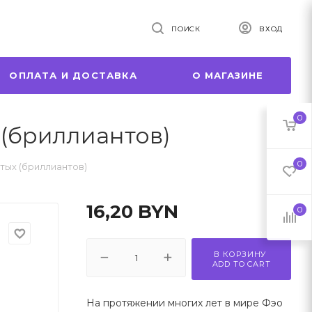
ПОИСК
ВХОД
ОПЛАТА И ДОСТАВКА
О МАГАЗИНЕ
0
 (бриллиантов)
0
отых (бриллиантов)
16,20
BYN
0
favorite_border
В КОРЗИНУ
ADD TO CART
На протяжении многих лет в мире Фэо