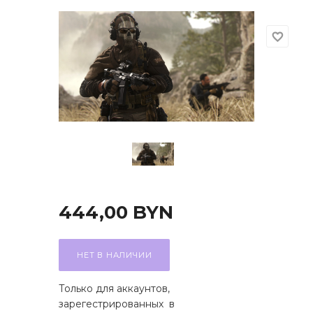
точные игры
ные книги
favorite_border
и
еля
 и возврат
444,00
BYN
НЕТ В НАЛИЧИИ
Только для аккаунтов,
зарегестрированных в