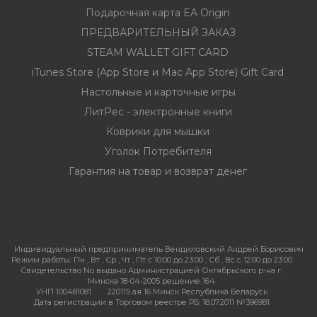
Подарочная карта EA Origin
ПРЕДВАРИТЕЛЬНЫЙ ЗАКАЗ
STEAM WALLET GIFT CARD
iTunes Store (App Store и Mac App Store) Gift Card
Настольные и карточные игры
ЛитРес - электронные книги
Коврики для мышки
Уголок Потребителя
Гарантия на товар и возврат денег
Индивидуальный предприниматель Вендиловский Андрей Борисович
Режим работы:
Пн , Вт , Ср , Чт , Пт c 10:00 до 23:00 ; Сб , Вс c 12:00 до 23:00
Свидетельство No выдано Администрацией Октябрьского р-на г.
Минска 18-04-2005 решение 164
УНП 100481081
220115 ая 16 Минск Республика Беларусь
Дата регистрации в Торговом реестре РБ: 18.07.2011 №396981