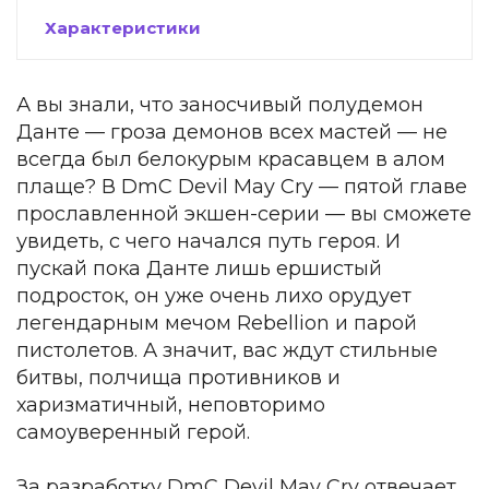
Характеристики
А вы знали, что заносчивый полудемон
Данте — гроза демонов всех мастей — не
всегда был белокурым красавцем в алом
плаще? В DmC Devil May Cry — пятой главе
прославленной экшен-серии — вы сможете
увидеть, с чего начался путь героя. И
пускай пока Данте лишь ершистый
подросток, он уже очень лихо орудует
легендарным мечом Rebellion и парой
пистолетов. А значит, вас ждут стильные
битвы, полчища противников и
харизматичный, неповторимо
самоуверенный герой.
За разработку DmC Devil May Cry отвечает