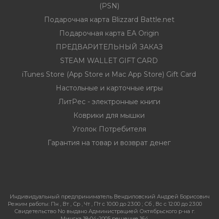
(PSN)
Подарочная карта Blizzard Battle.net
Подарочная карта EA Origin
ПРЕДВАРИТЕЛЬНЫЙ ЗАКАЗ
STEAM WALLET GIFT CARD
iTunes Store (App Store и Mac App Store) Gift Card
Настольные и карточные игры
ЛитРес - электронные книги
Коврики для мышки
Уголок Потребителя
Гарантия на товар и возврат денег
Индивидуальный предприниматель Вендиловский Андрей Борисович
Режим работы:
Пн , Вт , Ср , Чт , Пт c 10:00 до 23:00 ; Сб , Вс c 12:00 до 23:00
Свидетельство No выдано Администрацией Октябрьского р-на г.
Минска 18-04-2005 решение 164