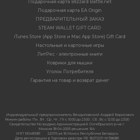
Подарочная карта Blizzard Battle.net
Подарочная карта EA Origin
ПРЕДВАРИТЕЛЬНЫЙ ЗАКАЗ
STEAM WALLET GIFT CARD
iTunes Store (App Store и Mac App Store) Gift Card
Настольные и карточные игры
ЛитРес - электронные книги
Коврики для мышки
Уголок Потребителя
Гарантия на товар и возврат денег
Индивидуальный предприниматель Вендиловский Андрей Борисович
Режим работы:
Пн , Вт , Ср , Чт , Пт c 10:00 до 23:00 ; Сб , Вс c 12:00 до 23:00
Свидетельство No выдано Администрацией Октябрьского р-на г.
Минска 18-04-2005 решение 164
УНП 100481081
220115 ая 16 Минск Республика Беларусь
Дата регистрации в Торговом реестре РБ: 18.07.2011 №396981