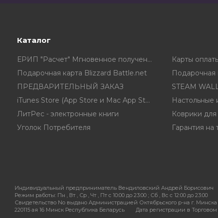
Каталог
ЕРИП "Расчет" Мгновенное получение ключа в чеке
Подарочная карта Blizzard Battle.net
Подарочная к
ПРЕДВАРИТЕЛЬНЫЙ ЗАКАЗ
STEAM WALL
iTunes Store (App Store и Mac App Store) Gift Card
Настольные 
ЛитРес - электронные книги
Коврики для
Уголок Потребителя
Гарантия на 
Индивидуальный предприниматель Вендиловский Андрей Борисович
Режим работы:
Пн , Вт , Ср , Чт , Пт c 10:00 до 23:00 ; Сб , Вс c 12:00 до 23:00
Свидетельство No выдано Администрацией Октябрьского р-на г. Минска 
220115 ая 16 Минск Республика Беларусь
Дата регистрации в Торговом р