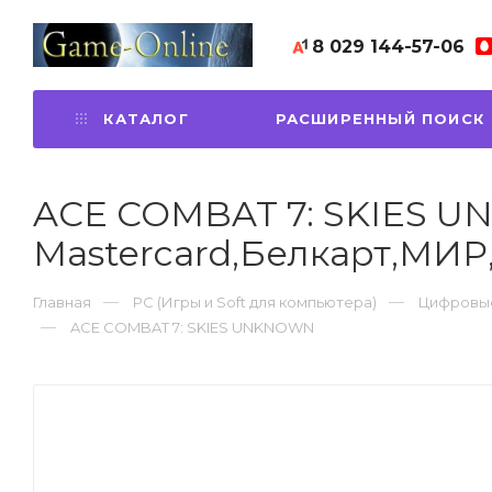
8 029
144-57-06
КАТАЛОГ
РАСШИРЕННЫЙ ПОИСК
ACE COMBAT 7: SKIES UN
Mastercard,Белкарт,МИР
Главная
PC (Игры и Soft для компьютера)
Цифровые
ACE COMBAT 7: SKIES UNKNOWN