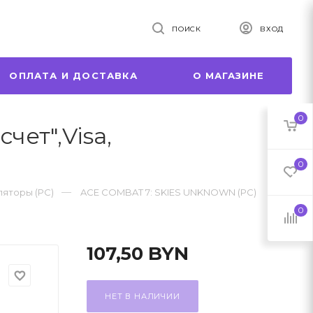
ПОИСК
ВХОД
ОПЛАТА И ДОСТАВКА
О МАГАЗИНЕ
0
ет",Visa,
0
ляторы (PC)
ACE COMBAT 7: SKIES UNKNOWN (PC)
0
107,50
BYN
favorite_border
НЕТ В НАЛИЧИИ