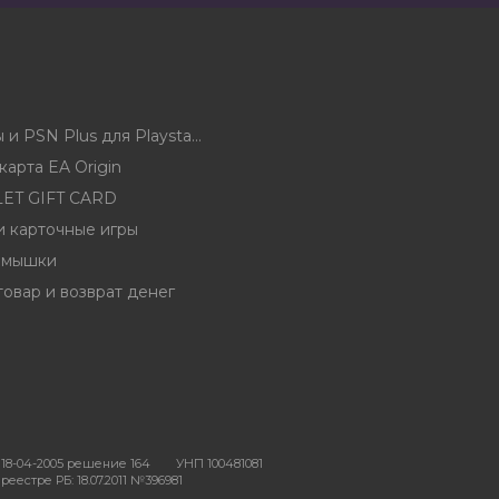
Карты оплаты и PSN Plus для Playstation 5 и 4 и 3 (PSN)
арта EA Origin
ET GIFT CARD
и карточные игры
 мышки
товар и возврат денег
18-04-2005 решение 164
УНП 100481081
еестре РБ: 18.07.2011 №396981