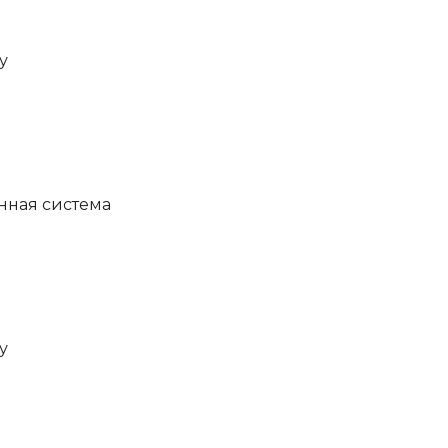
у
нная система
у