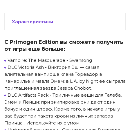
Характеристики
С Primogen Edition вы сможете получить
от игры еще больше:
Vampire: The Masquerade - Swansong
DLC Victoria Ash - Виктория Эш — самая
влиятельная вампирша клана Тореадор в
Камарилье и мавла Эмем; в L.A. by Night ее сыграла
приглашенная звезда Jessica Chobot.
DLC Artifacts Pack - Три личные вещи для Галеба,
Эмем и Лейши; при экипировке они дают один
бонус и один штраф. Кроме того, в начале игры у
вас будет три пакета крови из личных запасов
Принца... Используйте их с умом.
Цифровой саундтрек - Саундтрек для Swansong