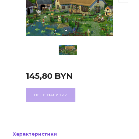
точные игры
ные книги
и
еля
 и возврат
145,80
BYN
НЕТ В НАЛИЧИИ
Характеристики