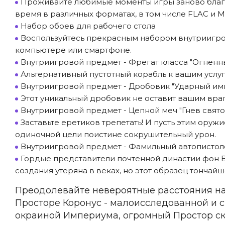
Проживайте любимые моменты игры заново благо
время в различных форматах, в том числе FLAC и 
Набор обоев для рабочего стола
Воспользуйтесь прекрасным набором внутриигров
компьютере или смартфоне.
Внутриигровой предмет - Фрегат класса "Огненн
Альтернативный пустотный корабль к вашим услу
Внутриигровой предмет - Дробовик "Ударный им
Этот уникальный дробовик не оставит вашим вра
Внутриигровой предмет - Цепной меч "Гнев свято
Заставьте еретиков трепетать! И пусть этим оруж
одиночной цели поистине сокрушительный урон.
Внутриигровой предмет - Фамильный автопистол
Гордые представители почтенной династии фон Ва
создания утеряна в веках, но этот образец тонча
Преодолевайте невероятные расстояния на
Просторе Коронус - малоисследованной и см
окраиной Империума, огромный Простор ск