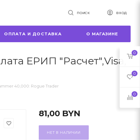
ПОИСК
ВХОД
ОПЛАТА И ДОСТАВКА
О МАГАЗИНЕ
0
лата ЕРИП "Расчет",Visa,
0
mmer 40,000: Rogue Trader
0
81,00
BYN
favorite_border
НЕТ В НАЛИЧИИ