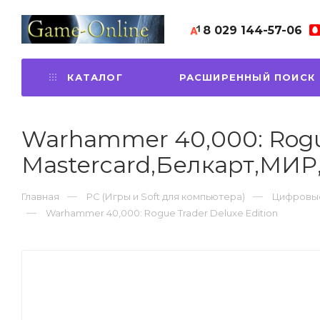
8 029
144-57-06
КАТАЛОГ
РАСШИРЕННЫЙ ПОИСК
Warhammer 40,000: Rogue 
Mastercard,Белкарт,МИР
Главная
PC (Игры и Soft для компьютера)
Цифровые
Warhammer 40,000: Rogue Trader Deluxe Edition