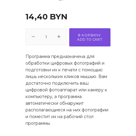
точные игры
14,40
BYN
ные книги
и
В КОРЗИНУ
ADD TO CART
еля
 и возврат
Программа предназначена для
обработки цифровых фотографий и
подготовки их к печати с помощью
лишь нескольких кликов мышью. Вам
достаточно подключить ваш
цифровой фотоаппарат или камеру к
компьютеру, а программа
автоматически обнаружит
располагающиеся на них фотографии
и поместит их на рабочий стол
программы.