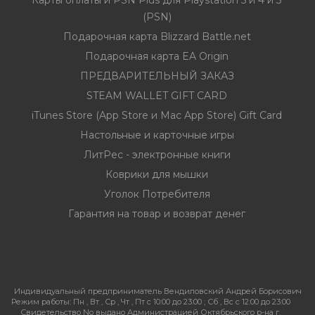
Карты оплаты и PSN Plus для Playstation 5 и 4 и 3
(PSN)
Подарочная карта Blizzard Battle.net
Подарочная карта EA Origin
ПРЕДВАРИТЕЛЬНЫЙ ЗАКАЗ
STEAM WALLET GIFT CARD
iTunes Store (App Store и Mac App Store) Gift Card
Настольные и карточные игры
ЛитРес - электронные книги
Коврики для мышки
Уголок Потребителя
Гарантия на товар и возврат денег
Индивидуальный предприниматель Вендиловский Андрей Борисович
Режим работы:
Пн , Вт , Ср , Чт , Пт c 10:00 до 23:00 ; Сб , Вс c 12:00 до 23:00
Свидетельство No выдано Администрацией Октябрьского р-на г.